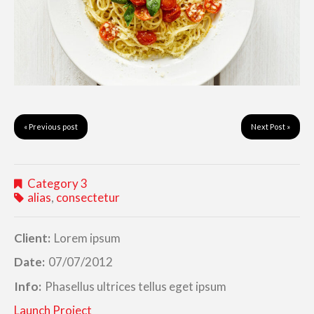
« Previous post
Next Post »
Category 3
alias
,
consectetur
Client:
Lorem ipsum
Date:
07/07/2012
Info:
Phasellus ultrices tellus eget ipsum
Launch Project