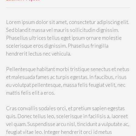
Lorem ipsum dolor sit amet, consectetur adipiscing elit.
Sed blandit massa vel mauris sollicitudin dignissim.
Phasellus ultrices tellus eget ipsum ornare molestie
scelerisque eros dignissim. Phasellus fringilla
hendrerit lectus nec vehicula.
Pellentesque habitant morbi tristique senectus et netus
et malesuada fames ac turpis egestas. In faucibus, risus
eu volutpat pellentesque, massa felis feugiat velit, nec
mattis felis elit a eros.
Cras convallis sodales orci, et pretium sapien egestas
quis. Donec tellus leo, scelerisque in facilisis a, laoreet
vel quam. Suspendisse arcu nisl, tincidunt a vulputate ac,
feugiat vitae leo. Integer hendrerit orci id metus