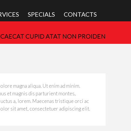
RVICES
SPECIALS
CONTACTS
CCAECAT CUPID ATAT NON PROIDEN
dolore magna aliqua. Ut enim ad minim.
us et magnis dis parturient montes,
luctus a, lorem. Maecenas tristique orci ac
or sit amet, consectetuer adipiscing elit.