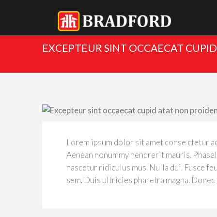
EXCEPTEUR SINT OCCAECAT CUPID
Lorem ipsum dolor sit amet conse ctetur ad
Aenean nonummy hendrerit mauris. Phasellu
nascetur ridiculus mus. Nulla dui. Fusce fe
sem. Duis ultricies pharetra magna. Donec 