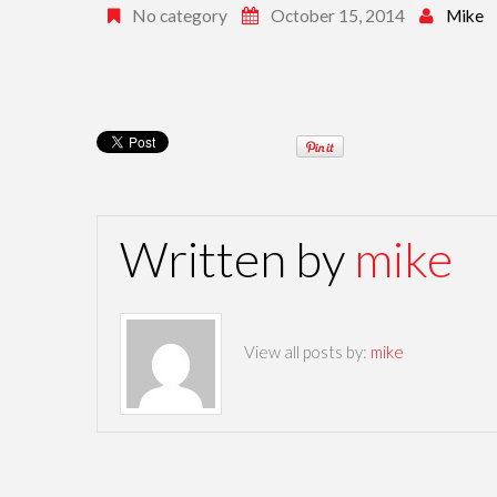
No category
October 15, 2014
Mike
Written by
mike
View all posts by:
mike