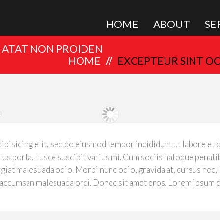
HOME
ABOUT
SE
 ATAT NON PROIDEN
HOME
EXCEPTEUR SINT O
ipisicing elit, sed do eiusmod tempor incididunt ut labore et 
s porta. Fusce suscipit varius mi. Cum sociis natoque penatib
ugiat malesuada odio. Morbi nunc odio, gravida at, cursus nec, 
accumsan malesuada orci. Donec sit amet eros. Lorem ipsum dol